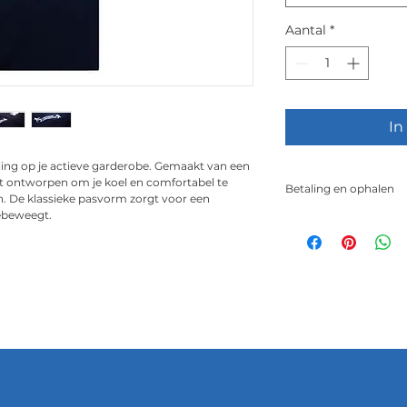
Aantal
*
In
ulling op je actieve garderobe. Gemaakt van een 
et ontworpen om je koel en comfortabel te 
Betaling en ophalen
n. De klassieke pasvorm zorgt voor een 
beweegt. 
Na het plaatsen van
eerst volgende trai
of Apeldoorn op ku
dan contant voldaa