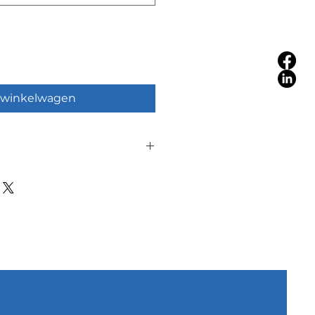
 winkelwagen
 de bestelling kun je het de 
ning in Ede, Barneveld, Putten 
nnen halen. De betaling wordt 
n.